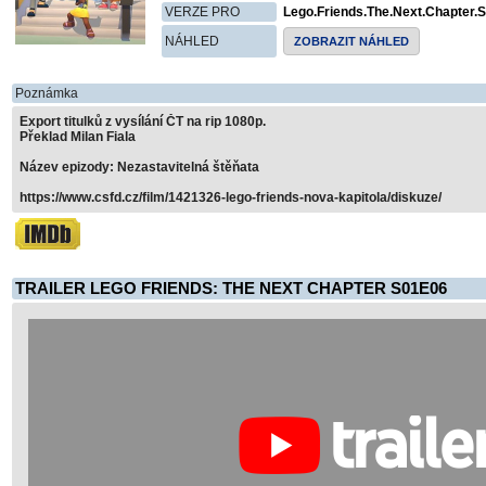
VERZE PRO
Lego.Friends.The.Next.Chapter
NÁHLED
ZOBRAZIT NÁHLED
Poznámka
Export titulků z vysílání ČT na rip 1080p.
Překlad Milan Fiala
Název epizody: Nezastavitelná štěňata
https://www.csfd.cz/film/1421326-lego-friends-nova-kapitola/diskuze/
TRAILER LEGO FRIENDS: THE NEXT CHAPTER S01E06