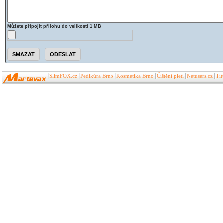
Můžete připojit přílohu do velikosti 1 MB
SlimFOX.cz
Pedikúra Brno
Kosmetika Brno
Čištění pleti
Netusers.cz
Ti