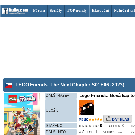
Fórum
Seriály
TOP trendy
Hlasování
Nahrát titul
LEGO Friends: The Next Chapter S01E06 (2023)
Lego Friends: Nová kapitol
DALŠÍ NÁZEV
ULOŽIL
Mcuk
DÁT HLAS
STAŽENO
0
0
TENTO MĚSÍC:
CELKEM:
N
DALŠÍ INFO
1
---
POČET CD:
VELIKOST:
TYP