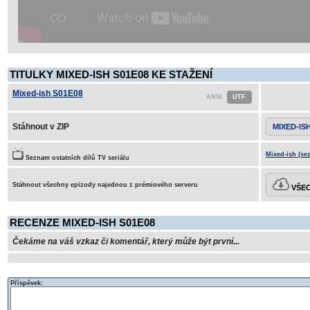
TITULKY MIXED-ISH S01E08 KE STAŽENÍ
Mixed-ish S01E08
Stáhnout v ZIP
MIXED-IS
Mixed-ish (se
Seznam ostatních dílů TV seriálu
Stáhnout všechny epizody najednou z prémiového serveru
VŠEC
RECENZE MIXED-ISH S01E08
Čekáme na váš vzkaz či komentář, který může být první...
Příspěvek: