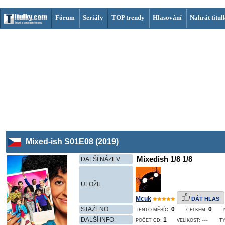
Fórum
Seriály
TOP trendy
Hlasování
Nahrát titul
Mixed-ish S01E08 (2019)
Mixedish 1/8 1/8
DALŠÍ NÁZEV
ULOŽIL
Mcuk
DÁT HLAS
STAŽENO
0
0
TENTO MĚSÍC:
CELKEM:
DALŠÍ INFO
1
---
POČET CD:
VELIKOST:
TY