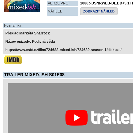
VERZE PRO
1080p.DSNP.WEB-DL.DD+5.1.H
NÁHLED
ZOBRAZIT NÁHLED
Poznámka
Překlad Markéta Sharrock
Název epizody: Podivná věda
https://www.csfd.cz/film/724688-mixed-ish/724689-season-1/diskuze/
TRAILER MIXED-ISH S01E08