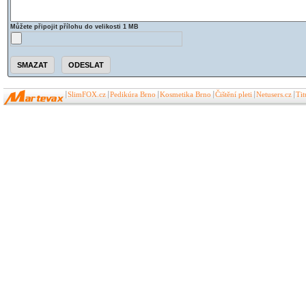
Můžete připojit přílohu do velikosti 1 MB
SlimFOX.cz
Pedikúra Brno
Kosmetika Brno
Čištění pleti
Netusers.cz
Ti