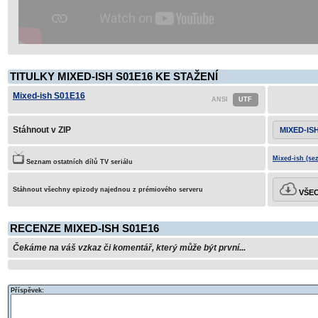
TITULKY MIXED-ISH S01E16 KE STAŽENÍ
Mixed-ish S01E16
Stáhnout v ZIP
MIXED-IS
Mixed-ish (se
Seznam ostatních dílů TV seriálu
Stáhnout všechny epizody najednou z prémiového serveru
VŠEC
RECENZE MIXED-ISH S01E16
Čekáme na váš vzkaz či komentář, který může být první...
Příspěvek: