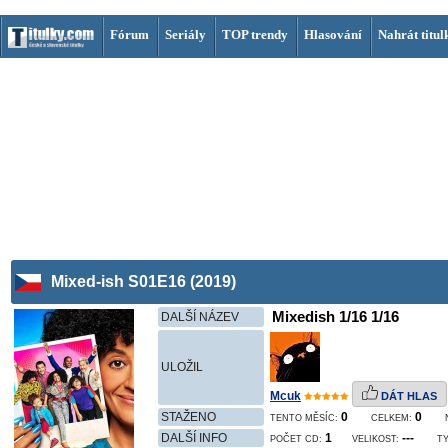
Fórum
Seriály
TOP trendy
Hlasování
Nahrát titul
Mixed-ish S01E16 (2019)
Mixedish 1/16 1/16
DALŠÍ NÁZEV
ULOŽIL
Mcuk
DÁT HLAS
STAŽENO
0
0
TENTO MĚSÍC:
CELKEM:
DALŠÍ INFO
1
---
POČET CD:
VELIKOST:
TY