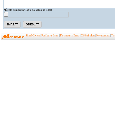
Můžete připojit přílohu do velikosti 1 MB
SlimFOX.cz
Pedikúra Brno
Kosmetika Brno
Čištění pleti
Netusers.cz
Ti