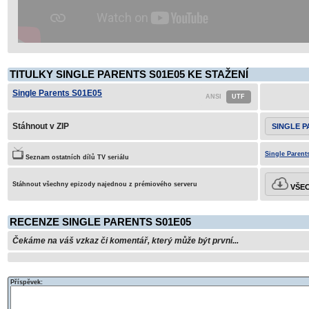
TITULKY SINGLE PARENTS S01E05 KE STAŽENÍ
Single Parents S01E05
Stáhnout v ZIP
SINGLE P
Single Parent
Seznam ostatních dílů TV seriálu
Stáhnout všechny epizody najednou z prémiového serveru
VŠEC
RECENZE SINGLE PARENTS S01E05
Čekáme na váš vzkaz či komentář, který může být první...
Příspěvek: