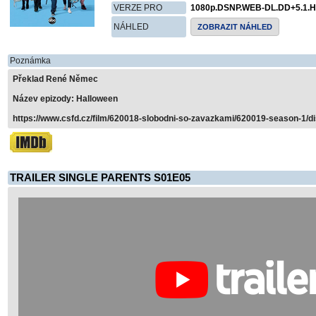
VERZE PRO
1080p.DSNP.WEB-DL.DD+5.1.H
NÁHLED
ZOBRAZIT NÁHLED
Poznámka
Překlad René Němec
Název epizody: Halloween
https://www.csfd.cz/film/620018-slobodni-so-zavazkami/620019-season-1/d
TRAILER SINGLE PARENTS S01E05