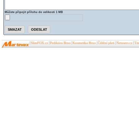
Můžete připojit přílohu do velikosti 1 MB
SlimFOX.cz
Pedikúra Brno
Kosmetika Brno
Čištění pleti
Netusers.cz
Ti