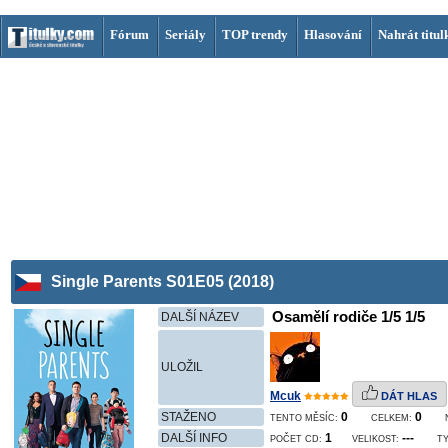
Fórum
Seriály
TOP trendy
Hlasování
Nahrát titul
Single Parents S01E05 (2018)
Osamělí rodiče 1/5 1/5
DALŠÍ NÁZEV
ULOŽIL
Mcuk
DÁT HLAS
STAŽENO
0
0
TENTO MĚSÍC:
CELKEM:
DALŠÍ INFO
1
---
POČET CD:
VELIKOST:
TY