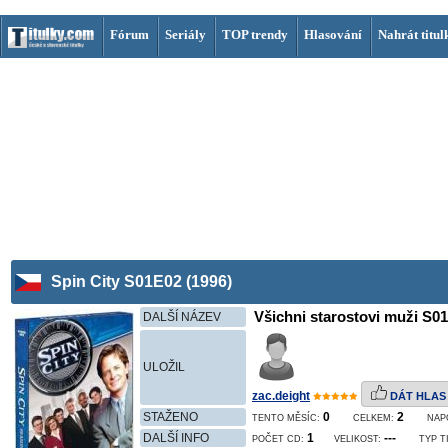
Fórum
Seriály
TOP trendy
Hlasování
Nahrát titul
Spin City S01E02 (1996)
Všichni starostovi muži S01
DALŠÍ NÁZEV
ULOŽIL
zac.deight
DÁT HLAS
STAŽENO
0
2
TENTO MĚSÍC:
CELKEM:
NAP
DALŠÍ INFO
1
---
POČET CD:
VELIKOST:
TYP T