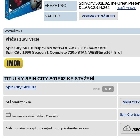
Spin.City.S01E02.The.Great.Pret
VERZE PRO
DL.AAC2.0.H.264
DALŠÍ VERZE
NÁHLED
ZOBRAZIT NÁHLED
Poznámka
Přečas z .avi verze
Spin City S01 1080p STAN WEB-DL AAC2.0 H264-MZABI
Spin City 1996 Season 1 Complete 720p STAN WEBRip x264 [i_c]
TITULKY SPIN CITY S01E02 KE STAŽENÍ
Spin City S01E02
Stáhnout v ZIP
SPIN CITY
Spin City (sez
Seznam ostatních dílů TV seriálu
Stáhnout všechny epizody najednou z prémiového serveru
VŠEC