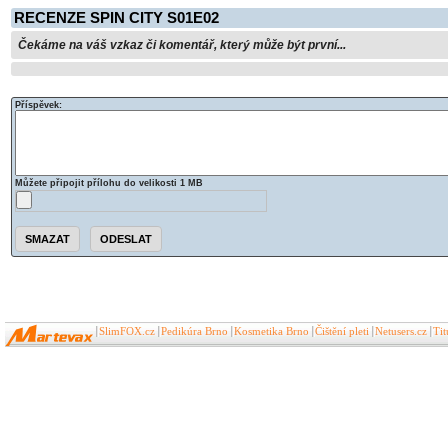
RECENZE SPIN CITY S01E02
Čekáme na váš vzkaz či komentář, který může být první...
Příspěvek:
Můžete připojit přílohu do velikosti 1 MB
SlimFOX.cz
Pedikúra Brno
Kosmetika Brno
Čištění pleti
Netusers.cz
Ti