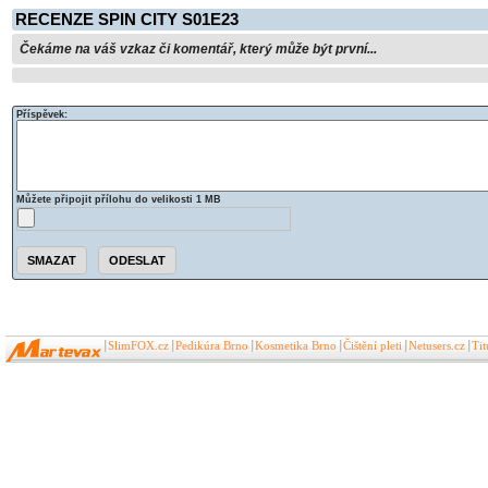
RECENZE SPIN CITY S01E23
Čekáme na váš vzkaz či komentář, který může být první...
Příspěvek:
Můžete připojit přílohu do velikosti 1 MB
SlimFOX.cz
Pedikúra Brno
Kosmetika Brno
Čištění pleti
Netusers.cz
Ti