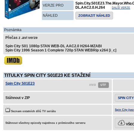
Spin.City.S01E23.The.Mayor.Who
VERZE PRO
DL.AAC2.0.H.264
DALŠÍ VERZE
NÁHLED
ZOBRAZIT NÁHLED
Poznámka
Přečas z .avi verze
Spin City S01 1080p STAN WEB-DL AAC2.0 H264-MZABI
Spin City 1996 Season 1 Complete 720p STAN WEBRip x264 [i_c]
TITULKY SPIN CITY S01E23 KE STAŽENÍ
Spin City S01E23
Stáhnout v ZIP
SPIN CITY
Spin City (sez
Seznam ostatních dílů TV seriálu
Stáhnout všechny epizody najednou z prémiového serveru
VŠEC