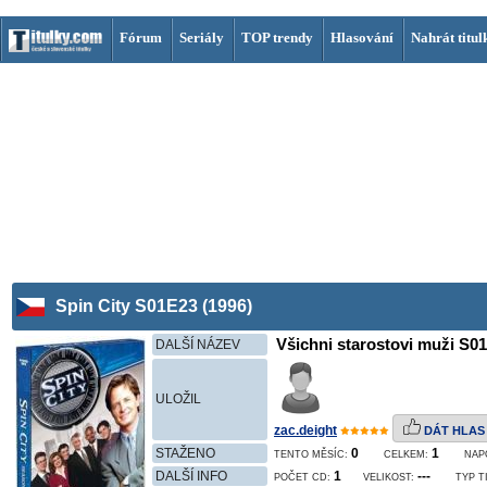
Fórum
Seriály
TOP trendy
Hlasování
Nahrát titul
Spin City S01E23 (1996)
Všichni starostovi muži S0
DALŠÍ NÁZEV
ULOŽIL
zac.deight
DÁT HLAS
STAŽENO
0
1
TENTO MĚSÍC:
CELKEM:
NAP
DALŠÍ INFO
1
---
POČET CD:
VELIKOST:
TYP T