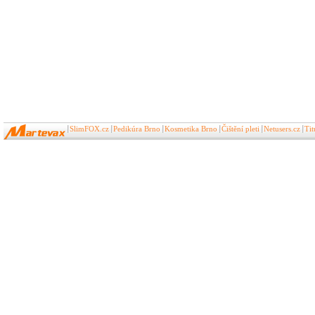
SlimFOX.cz
Pedikúra Brno
Kosmetika Brno
Čištění pleti
Netusers.cz
Ti