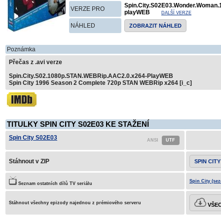
Spin.City.S02E03.Wonder.Woman
VERZE PRO
playWEB
DALŠÍ VERZE
NÁHLED
ZOBRAZIT NÁHLED
Poznámka
Přečas z .avi verze
Spin.City.S02.1080p.STAN.WEBRip.AAC2.0.x264-PlayWEB
Spin City 1996 Season 2 Complete 720p STAN WEBRip x264 [i_c]
TITULKY SPIN CITY S02E03 KE STAŽENÍ
Spin City S02E03
Stáhnout v ZIP
SPIN CITY
Spin City (sez
Seznam ostatních dílů TV seriálu
Stáhnout všechny epizody najednou z prémiového serveru
VŠEC