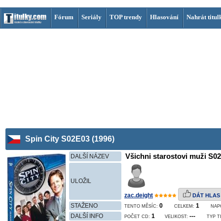
Fórum
Seriály
TOP trendy
Hlasování
Nahrát titul
Spin City S02E03 (1996)
Všichni starostovi muži S02
DALŠÍ NÁZEV
ULOŽIL
zac.deight
DÁT HLAS
STAŽENO
0
1
TENTO MĚSÍC:
CELKEM:
NAP
DALŠÍ INFO
1
---
POČET CD:
VELIKOST:
TYP T