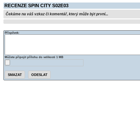
RECENZE SPIN CITY S02E03
Čekáme na váš vzkaz či komentář, který může být první...
Příspěvek:
Můžete připojit přílohu do velikosti 1 MB