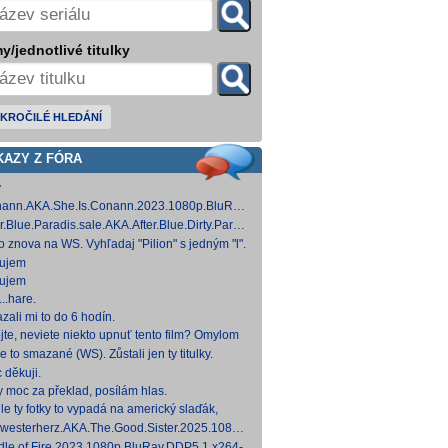
y/jednotlivé titulky
KROČILÉ HLEDÁNÍ
KAZY Z FÓRA
y
ann.AKA.She.Is.Conann.2023.1080p.BluRay.DDP5.1.x264-
 [14,53 GB]
er.Blue.Paradis.sale.AKA.After.Blue.Dirty.Paradise.2021.1080p.BluRay.DDP5.1.x26
 [15,19 GB]
to znova na WS. Vyhľadaj "Pilion" s jedným "l".
ujem
ujem
..hare.
zali mi to do 6 hodín.
jte, neviete niekto upnuť tento film? Omylom
 ho vymazal a neviem ho nikde nájsť. Robil
e to smazané (WS). Zůstali jen ty titulky.
 na
 děkuji.
y moc za překlad, posílám hlas.
le ty fotky to vypadá na americký slaďák,
em opak je pravdou..... Kdysi jsem četl i
westerherz.AKA.The.Good.Sister.2025.1080p.AMZN.WEB-
žku, da
DDP5.1.H.264-cinepth [5,88 GB] Nemecké
dle.of.Fire.2023.1080p.BluRay.DDP5.1.x264-