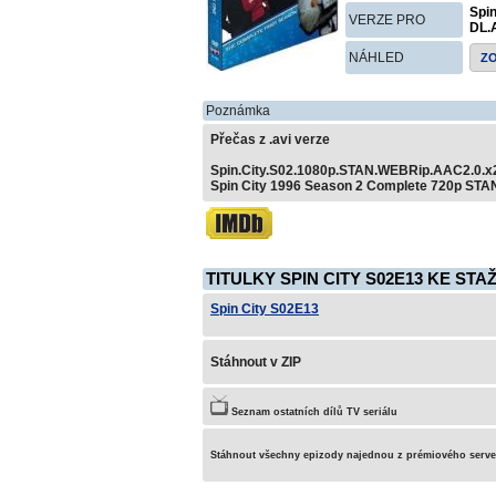
Spi
VERZE PRO
DL.
NÁHLED
Z
Poznámka
Přečas z .avi verze
Spin.City.S02.1080p.STAN.WEBRip.AAC2.0.
Spin City 1996 Season 2 Complete 720p STA
TITULKY SPIN CITY S02E13 KE STA
Spin City S02E13
Stáhnout v ZIP
Seznam ostatních dílů TV seriálu
Stáhnout všechny epizody najednou z prémiového serv