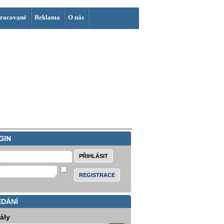
racované
Reklama
O nás
REGISTRACE
EDÁNÍ
iály