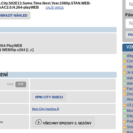
n.City.S02E13.Same.Time.Next.Year.1080p.STAN.WEB-
AAC2.0.H.264-playWEB
DALŠÍ VERZE
Film
OBRAZIT NÁHLED
PO
x264-PlayWEB
VZ
N WEBRip x264 [i_c]
dik
Con
SbR
Aft
SbR
Je 
ŽENÍ
dak
dak
Fas.
Zma
SPIN CITY S02E13
Aho
som
Už j
som
Spin City (sezóna 2)
Moc
Dík
Pod
eru
VŠECHNY EPIZODY 2. SEZÓNY
ovš
Sch
kní
DL.
Rid