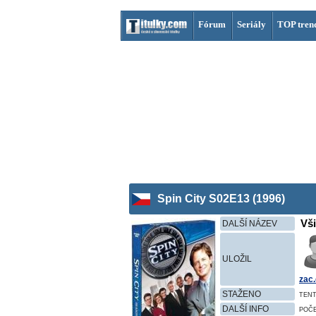
Fórum
Seriály
TOP tren
Spin City S02E13 (1996)
Vši
DALŠÍ NÁZEV
ULOŽIL
zac.
STAŽENO
TENT
DALŠÍ INFO
POČ