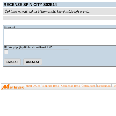
RECENZE SPIN CITY S02E14
Čekáme na váš vzkaz či komentář, který může být první...
Příspěvek:
Můžete připojit přílohu do velikosti 1 MB
SlimFOX.cz
Pedikúra Brno
Kosmetika Brno
Čištění pleti
Netusers.cz
Ti