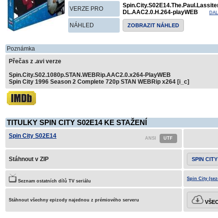
Spin.City.S02E14.The.Paul.Lassit
VERZE PRO
DL.AAC2.0.H.264-playWEB
DAL
NÁHLED
ZOBRAZIT NÁHLED
Poznámka
Přečas z .avi verze
Spin.City.S02.1080p.STAN.WEBRip.AAC2.0.x264-PlayWEB
Spin City 1996 Season 2 Complete 720p STAN WEBRip x264 [i_c]
TITULKY SPIN CITY S02E14 KE STAŽENÍ
Spin City S02E14
Stáhnout v ZIP
SPIN CITY
Spin City (sez
Seznam ostatních dílů TV seriálu
Stáhnout všechny epizody najednou z prémiového serveru
VŠEC