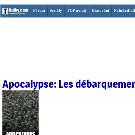
Fórum
Seriály
TOP trendy
Hlasování
Nahrát titul
Apocalypse: Les débarqueme