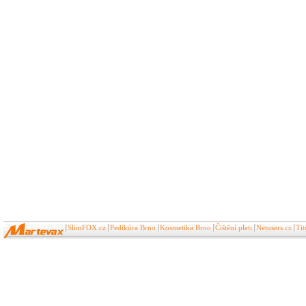
SlimFOX.cz
Pedikúra Brno
Kosmetika Brno
Čištění pleti
Netusers.cz
Ti