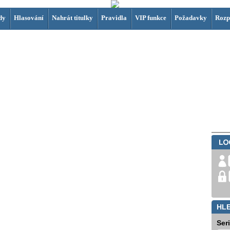
dy
Hlasování
Nahrát titulky
Pravidla
VIP funkce
Požadavky
Rozp
HL
Ser