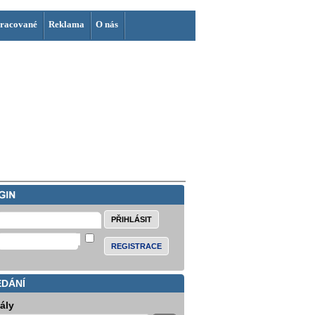
racované
Reklama
O nás
REGISTRACE
EDÁNÍ
iály