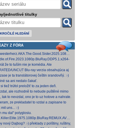
y/jednotlivé titulky
KROČILÉ HLEDÁNÍ
KAZY Z FÓRA
westerherz.AKA.The.Good.Sister.2025.1080p.AMZN.WEB-
DDP5.1.H.264-cinepth [5,88 GB] Nemecké
dle.of.Fire.2023.1080p.BluRay.DDP5.1.x264-
d
 [18,74 GB]
rát že to tuším nie je komédia. Ale
mietačka sa môže konať. Možno príde aj
ATED/UNCUT Blu-ray verzia obsahujúca aj
edov pes a tomu
 frontal Skarsgårda, explicitnejšie zábery sexu
zase je ta translátorovej češtin srandovňý. :-)
od
 iné sa ani nedalo čakať.
si tiež trúfol preložiť to za jeden deň.
zdal, ale rozhodně to nebude puštěné mimo
mium. Samozřejmě překladač.
, tak to nevzdal, ono je to uz hotove a nahrate.
eram, ze prekladatel to vzdal a zapisane to
titulkomat.
 mit uns... :-)
h mu dal" polyglosiu.
.Killer.Elite.1975.1080p.BluRay.REMUX.AVC.FLAC1.0-
MeSToR [21,73 GB] Dnes na WS.
y nový Dajbog? :-) překlady z polštiny, ruštiny,
štiny, francouzštiny, angličtiny (12-24 hod