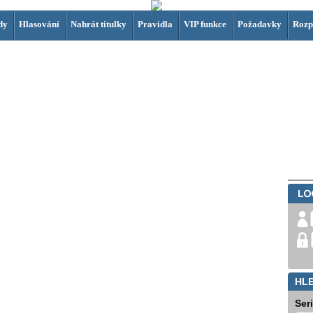
dy
Hlasování
Nahrát titulky
Pravidla
VIP funkce
Požadavky
Rozp
HL
Ser