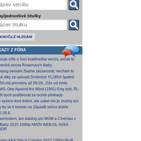
y/jednotlivé titulky
KROČILÉ HLEDÁNÍ
KAZY Z FÓRA
vuje ešte o čosi kvalitnejšia verzia, avšak tú
mi nepodarilo zohnať.
ecká verzia Rosemary's Baby.
come.Home.Baby.2025.G
come.Home.Baby.2025.GERMAN.1080p.WEB.x265-
fmpeg nemám žiadne skúsenosti; nechám to
C [1,74 GB] V príloh
teba. Môžeš opraviť a nahodiť na WS, ak
ké díky za upload! Drobnost: FLORiX špatně
eš.
apoval audio kanály (nejspíš vzniklo
SA má premiéru až 09.09., čiže od tohto
vodem z DTS
umu bude VoD za taký mesiac, možno dva.
WS: One Against the Wind (1991) Eng dab, PL
díme...
mkv Polské titulky, ale kvalita obrazu je slabší.
ěl bych poděkovat za rychlé překlady
ímavých titulů, patří Vám můj dík. O to více mne
o vyzera dost dobre, ale zatial nie je znamy ani
 ,že
um vydania na VOD.
y by se k tomutu na Západě velice dobře
něnému televiznímu snímku dohledat nějaké
 25.8.
lky?
ochodem, ten dabing pro MGM a Cinemax z
007 je fakt bizarní. Zdá se, že když si
 Baby 2025 1080p AMZN WEB-DL H264-
kladatel P
NDR
y
ann.AKA.She.Is.Conann.2023.1080p.BluRay.DDP5.1.x264-