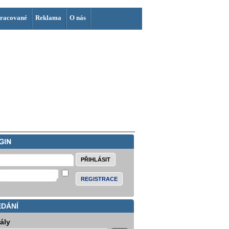
racované
Reklama
O nás
REGISTRACE
EDÁNÍ
iály