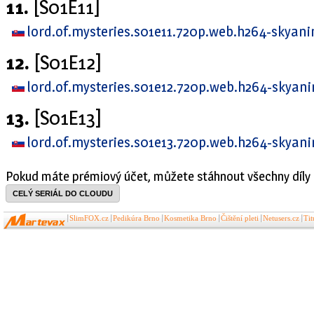
11.
[S01E11]
lord.of.mysteries.s01e11.720p.web.h264-skyan
12.
[S01E12]
lord.of.mysteries.s01e12.720p.web.h264-skyan
13.
[S01E13]
lord.of.mysteries.s01e13.720p.web.h264-skyan
Pokud máte prémiový účet, můžete stáhnout všechny díly 
CELÝ SERIÁL DO CLOUDU
SlimFOX.cz
Pedikúra Brno
Kosmetika Brno
Čištění pleti
Netusers.cz
Ti