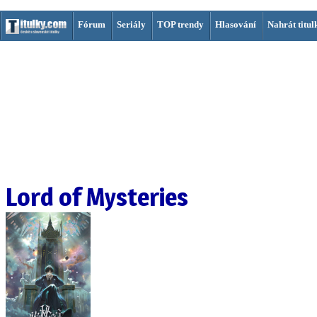
Fórum
Seriály
TOP trendy
Hlasování
Nahrát titul
Lord of Mysteries