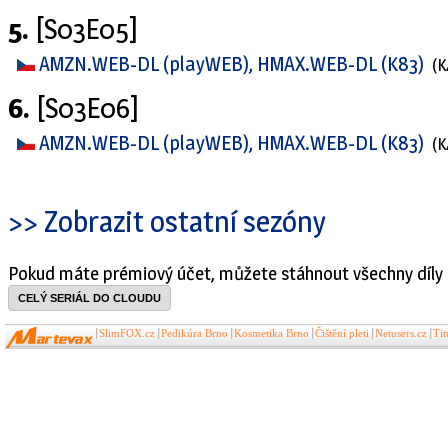
5.
[S03E05]
AMZN.WEB-DL (playWEB), HMAX.WEB-DL (K83)
(
6.
[S03E06]
AMZN.WEB-DL (playWEB), HMAX.WEB-DL (K83)
(
>> Zobrazit ostatní sezóny
Pokud máte prémiový účet, můžete stáhnout všechny díly 
CELÝ SERIÁL DO CLOUDU
SlimFOX.cz
Pedikúra Brno
Kosmetika Brno
Čištění pleti
Netusers.cz
Ti