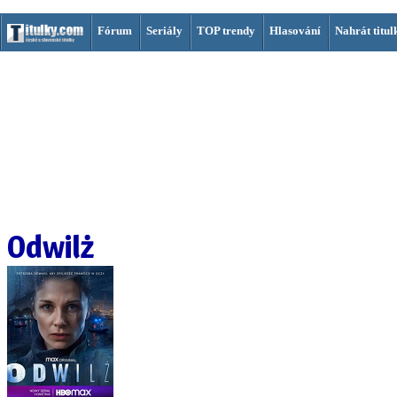
Fórum
Seriály
TOP trendy
Hlasování
Nahrát titul
Odwilż