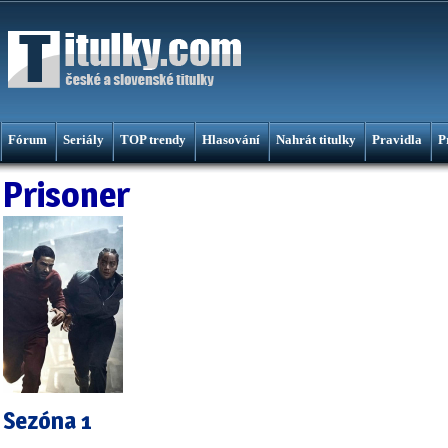
Fórum
Seriály
TOP trendy
Hlasování
Nahrát titulky
Pravidla
P
Prisoner
Sezóna 1