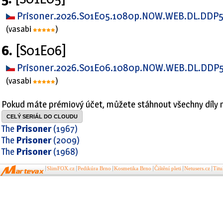
Prisoner.2026.S01E05.1080p.NOW.WEB.DL.DDP5
(vasabi
)
6.
[S01E06]
Prisoner.2026.S01E06.1080p.NOW.WEB.DL.DDP5
(vasabi
)
Pokud máte prémiový účet, můžete stáhnout všechny díly 
CELÝ SERIÁL DO CLOUDU
The
Prisoner
(1967)
The
Prisoner
(2009)
The
Prisoner
(1968)
SlimFOX.cz
Pedikúra Brno
Kosmetika Brno
Čištění pleti
Netusers.cz
Tit