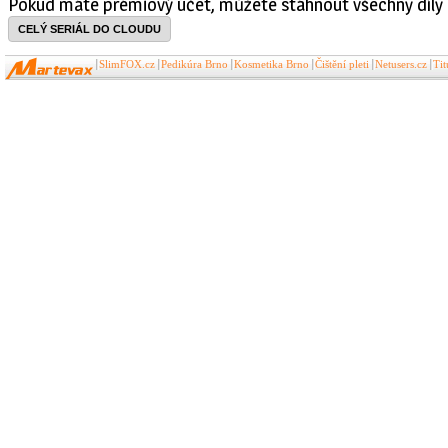
Pokud máte prémiový účet, můžete stáhnout všechny díly 
CELÝ SERIÁL DO CLOUDU
SlimFOX.cz
Pedikúra Brno
Kosmetika Brno
Čištění pleti
Netusers.cz
Ti