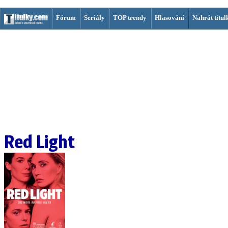
Fórum
Seriály
TOP trendy
Hlasování
Nahrát titul
Red Light