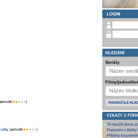
HLEDÁNÍ
Seriály
Filmy/jednotlivé
peatroz66
)
POKROČILÉ HLE
VZKAZY Z FÓR
Tě neučili doma zd
0.x264
(peatroz66
)
Poprosim o titulky 
Příběhy kouzelnéh