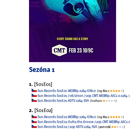
Sezóna 1
1.
[S01E01]
Sun.Records.S01E01.WEBRip.x264-ION10
(Ing.Macz
)
Sun.Records.S01E01.706.Union.720p.CMT.WEBRip.AAC2.0.x264
(
Sun.Records.S01E01.HDTV.x264-SVA
(hrafnain
)
2.
[S01E02]
Sun.Records.S01E02.WEBRip.x264-ION10
(Ing.Macz
)
Sun.Records.S01E02.Outta.the.Groove.720p.CMT.WEBRip.AAC2.
Sun.Records.S01E02.720p.HDTV.x264-SVA
(peatroz66
)