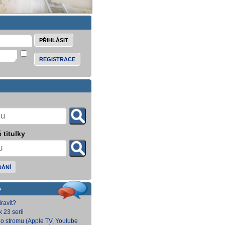
REGISTRACE
 titulky
DÁNÍ
A
ravit?
k 23 serii
o stromu (Apple TV, Youtube