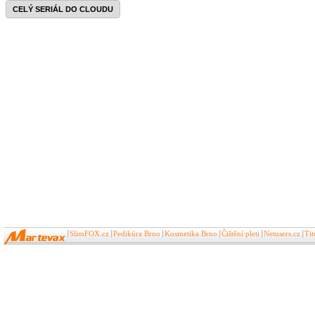
CELÝ SERIÁL DO CLOUDU
SlimFOX.cz
Pedikúra Brno
Kosmetika Brno
Čištění pleti
Netusers.cz
Ti