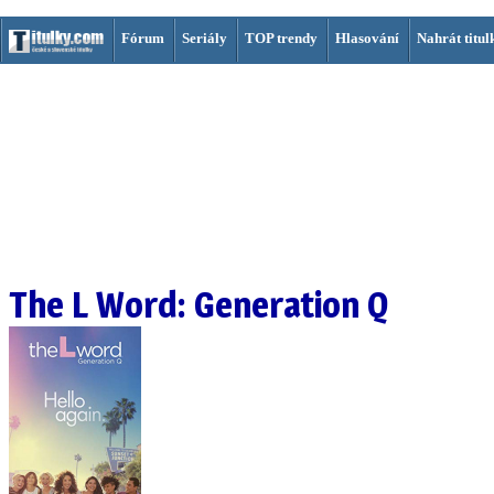
Fórum
Seriály
TOP trendy
Hlasování
Nahrát titul
The L Word: Generation Q