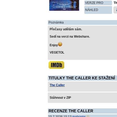
VERZE PRO
T
NÁHLED
Poznámka
Přečasy udělám sám.
Sedí na verzi na Webshare.
Enjoy
VEGETOL
TITULKY THE CALLER KE STAŽENÍ
The Caller
Stáhnout v ZIP
RECENZE THE CALLER
15.7.2026 15:13
mabrams