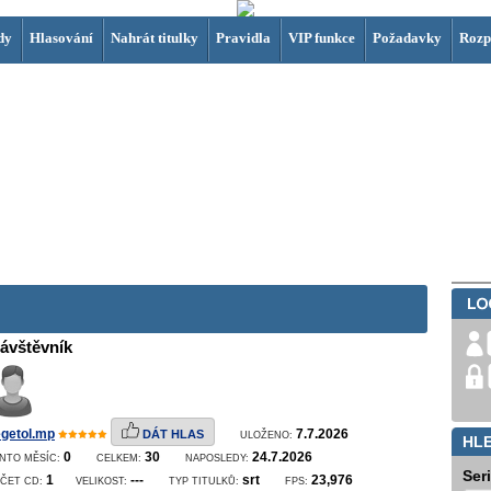
dy
Hlasování
Nahrát titulky
Pravidla
VIP funkce
Požadavky
Rozp
ávštěvník
getol.mp
7.7.2026
DÁT HLAS
ULOŽENO:
HL
0
30
24.7.2026
NTO MĚSÍC:
CELKEM:
NAPOSLEDY:
Ser
1
---
srt
23,976
ČET CD:
VELIKOST:
TYP TITULKŮ:
FPS: