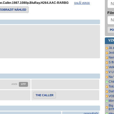
he.Caller.1987.1080p.BluRay.H264.AAC-RARBG
DALŠÍ VERZE
ZOBRAZIT NÁHLED
Film
PO
VZ
Já 
:-)
Jest
sto
sa 
Nem
Wel
Wel
S f
TSC
na 
Vel
chc
nam
V U
pře
dát
Na 
Uvi
tit.
Cht
zaj
Tot
mrzí
dat
Dal
oce
THE CALLER
VOD
titu
Mim
r. 2
Big
pře
BY
dik