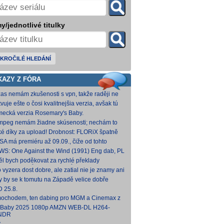
y/jednotlivé titulky
KROČILÉ HLEDÁNÍ
KAZY Z FÓRA
zas nemám zkušenosti s vpn, takže raději ne
 Každopádně v té verzi od FLORiX je slyšet FC-
vuje ešte o čosi kvalitnejšia verzia, avšak tú
p
mi nepodarilo zohnať.
ecká verzia Rosemary's Baby.
come.Home.Baby.2025.G
come.Home.Baby.2025.GERMAN.1080p.WEB.x265-
fmpeg nemám žiadne skúsenosti; nechám to
C [1,74 GB] V príloh
teba. Môžeš opraviť a nahodiť na WS, ak
ké díky za upload! Drobnost: FLORiX špatně
eš.
apoval audio kanály (nejspíš vzniklo
SA má premiéru až 09.09., čiže od tohto
vodem z DTS
umu bude VoD za taký mesiac, možno dva.
WS: One Against the Wind (1991) Eng dab, PL
díme...
mkv Polské titulky, ale kvalita obrazu je slabší.
ěl bych poděkovat za rychlé překlady
ímavých titulů, patří Vám můj dík. O to více mne
o vyzera dost dobre, ale zatial nie je znamy ani
 ,že
um vydania na VOD.
y by se k tomutu na Západě velice dobře
něnému televiznímu snímku dohledat nějaké
 25.8.
lky?
ochodem, ten dabing pro MGM a Cinemax z
007 je fakt bizarní. Zdá se, že když si
 Baby 2025 1080p AMZN WEB-DL H264-
kladatel P
NDR
y