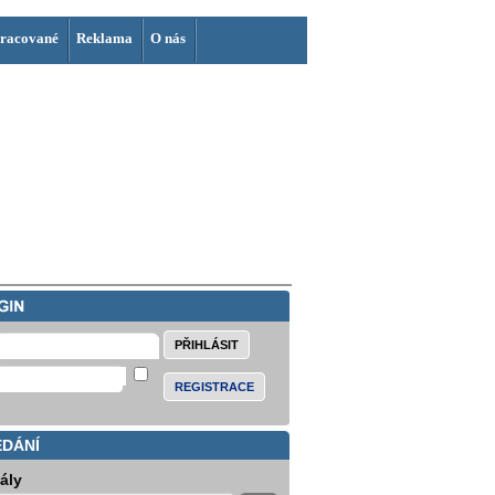
racované
Reklama
O nás
REGISTRACE
EDÁNÍ
iály