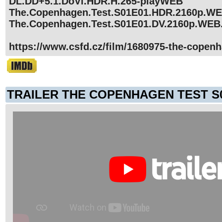
DL.DD+5.1.DoVi.HDR.H.265-playWEB
The.Copenhagen.Test.S01E01.HDR.2160p.W
The.Copenhagen.Test.S01E01.DV.2160p.WEB
https://www.csfd.cz/film/1680975-the-copenh
TRAILER THE COPENHAGEN TEST S