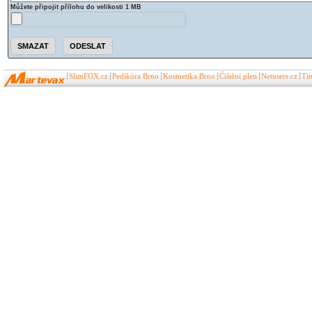
Můžete připojit přílohu do velikosti 1 MB
SlimFOX.cz
Pedikúra Brno
Kosmetika Brno
Čištění pleti
Netusers.cz
Ti