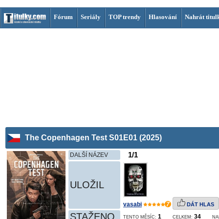
Fórum
Seriály
TOP trendy
Hlasování
Nahrát titul
The Copenhagen Test S01E01 (2025)
1/1
DALŠÍ NÁZEV
ULOŽIL
vasabi
7
DÁT HLAS
STAŽENO
1
34
TENTO MĚSÍC:
CELKEM:
NA