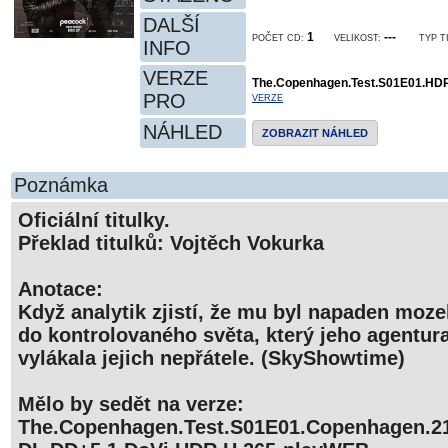
DALŠÍ
1
---
POČET CD:
VELIKOST:
TYP T
INFO
VERZE
The.Copenhagen.Test.S01E01.HD
PRO
VERZE
NÁHLED
ZOBRAZIT NÁHLED
Poznámka
Oficiální titulky.
Překlad titulků: Vojtěch Vokurka
Anotace:
Když analytik zjistí, že mu byl napaden moze
do kontrolovaného světa, který jeho agentura
vylákala jejich nepřátele. (SkyShowtime)
Mělo by sedět na verze:
The.Copenhagen.Test.S01E01.Copenhagen.