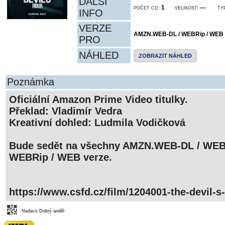
DALŠÍ
1
---
POČET CD:
VELIKOST:
TY
INFO
VERZE
AMZN.WEB-DL / WEBRip / WEB
PRO
NÁHLED
ZOBRAZIT NÁHLED
Poznámka
Oficiální Amazon Prime Video titulky.
Překlad: Vladimír Vedra
Kreativní dohled: Ludmila Vodičková
Bude sedět na všechny AMZN.WEB-DL / WEB
WEBRip / WEB verze.
https://www.csfd.cz/film/1204001-the-devil-s
Nadace Dobrý anděl