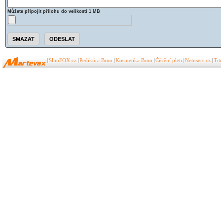
Můžete připojit přílohu do velikosti 1 MB
SlimFOX.cz
Pedikúra Brno
Kosmetika Brno
Čištění pleti
Netusers.cz
Ti