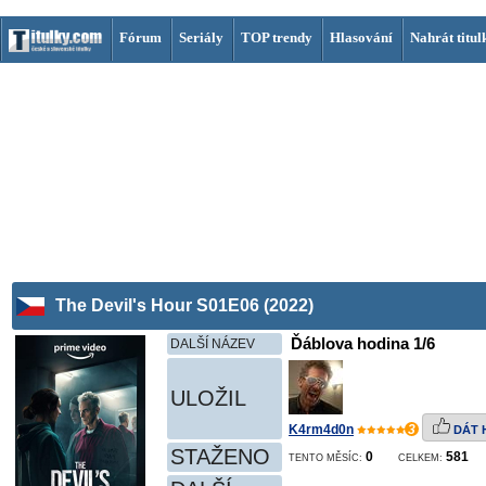
Fórum
Seriály
TOP trendy
Hlasování
Nahrát titul
The Devil's Hour S01E06 (2022)
Ďáblova hodina 1/6
DALŠÍ NÁZEV
ULOŽIL
K4rm4d0n
3
DÁT 
STAŽENO
0
581
TENTO MĚSÍC:
CELKEM: