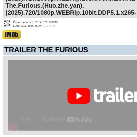
The.Furious.(Huo.zhe.yan).
(2025).720/1080p.WEBRip.10bit.DDP5.1.x265
Číslo mého účtu:2619137018/3030,
CZ83 3030 0000 0026 1913 7018
TRAILER THE FURIOUS