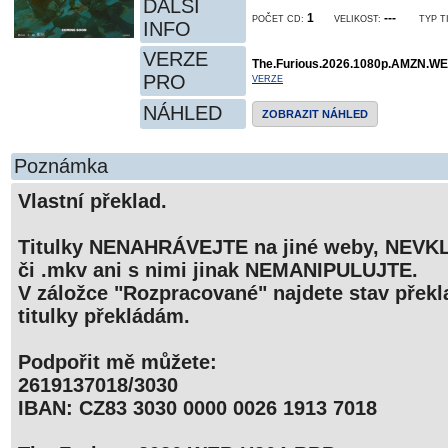
DALŠÍ
1
---
POČET CD:
VELIKOST:
TYP T
INFO
VERZE
The.Furious.2026.1080p.AMZN.W
PRO
VERZE
NÁHLED
ZOBRAZIT NÁHLED
Poznámka
Vlastní překlad.
Titulky NENAHRÁVEJTE na jiné weby, NEVKL
či .mkv ani s nimi jinak NEMANIPULUJTE.
V záložce "Rozpracované" najdete stav překla
titulky překládám.
Podpořit mě můžete:
2619137018/3030
IBAN: CZ83 3030 0000 0026 1913 7018