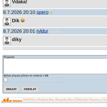
Vdaka!
8.7.2026 20:10
spero
Dik
8.7.2026 20:01
tyldur
díky
Příspěvek:
Můžete připojit přílohu do velikosti 1 MB
SlimFOX.cz
Pedikúra Brno
Kosmetika Brno
Čištění pleti
Netusers.cz
Ti