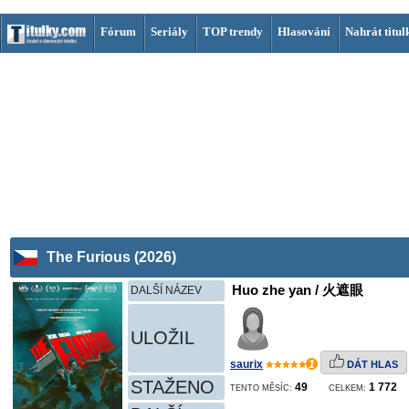
Fórum
Seriály
TOP trendy
Hlasování
Nahrát titul
The Furious (2026)
Huo zhe yan / 火遮眼
DALŠÍ NÁZEV
ULOŽIL
saurix
1
DÁT HLAS
STAŽENO
49
1 772
TENTO MĚSÍC:
CELKEM: