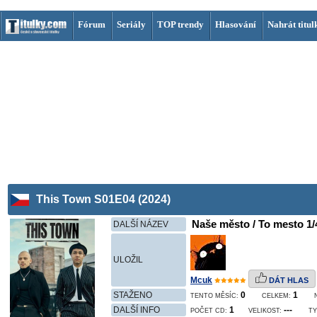
Fórum
Seriály
TOP trendy
Hlasování
Nahrát titul
This Town S01E04 (2024)
Naše město / To mesto 1/
DALŠÍ NÁZEV
ULOŽIL
Mcuk
DÁT HLAS
STAŽENO
0
1
TENTO MĚSÍC:
CELKEM:
DALŠÍ INFO
1
---
POČET CD:
VELIKOST:
TY