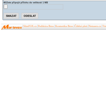
Můžete připojit přílohu do velikosti 1 MB
SlimFOX.cz
Pedikúra Brno
Kosmetika Brno
Čištění pleti
Netusers.cz
Ti