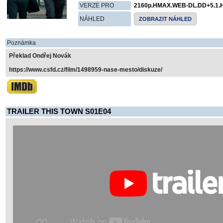
VERZE PRO
2160p.HMAX.WEB-DL.DD+5.1.
NÁHLED
ZOBRAZIT NÁHLED
Poznámka
Překlad Ondřej Novák
https://www.csfd.cz/film/1498959-nase-mesto/diskuze/
TRAILER THIS TOWN S01E04