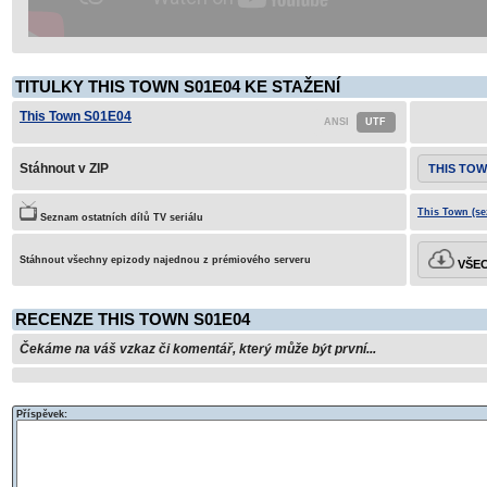
TITULKY THIS TOWN S01E04 KE STAŽENÍ
This Town S01E04
Stáhnout v ZIP
THIS TOW
This Town (se
Seznam ostatních dílů TV seriálu
Stáhnout všechny epizody najednou z prémiového serveru
VŠEC
RECENZE THIS TOWN S01E04
Čekáme na váš vzkaz či komentář, který může být první...
Příspěvek: