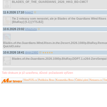
BLADES_OF_THE_GUARDIANS_2026_HKG_BD-CMCT
11.6.2026 17:10
tyger2
Tie 2 releasy som nenasiel, ale je Blades of the Guardians Wind Rises 
[BluRay] [5.1] [YTS.BZ]
10.6.2026 23:02
jirkazuza
Blades.of.the.Guardians.Wind.Rises.in.the.Desert.2026.1080p.BluRay.Rem
QuickIO.mkv
10.6.2026 18:41
dmin1980
Blades.of.the.Guardians.2026.1080p.BluRay.DDP7.1.x264-ZoroSenpai
Tato diskuze je již uzavřena, důvod: požadavek vyřízen
SlimFOX.cz
Pedikúra Brno
Kosmetika Brno
Čištění pleti
Netusers.cz
Ti