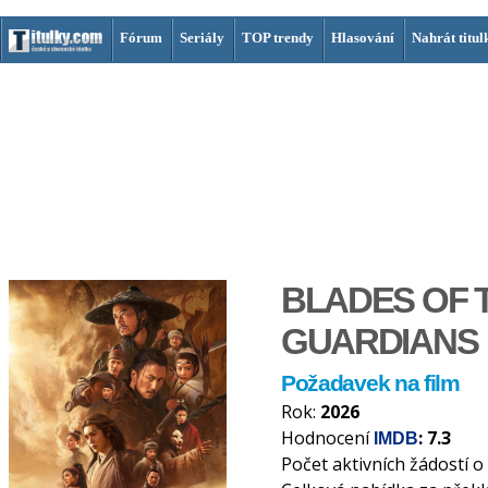
Fórum
Seriály
TOP trendy
Hlasování
Nahrát titul
BLADES OF 
GUARDIANS
Požadavek na film
Rok:
2026
Hodnocení
: 7.3
IMDB
Počet aktivních žádostí o