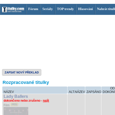
Fórum
Seriály
TOP trendy
Hlasování
Nahrát titul
ZAPSAT NOVÝ PŘEKLAD
Rozpracované titulky
OD
NÁZEV
ALT.NÁZEV
ZAPSÁNO
DOKON
Lady Ballers
dokončeno nebo zrušeno -
najít
Film