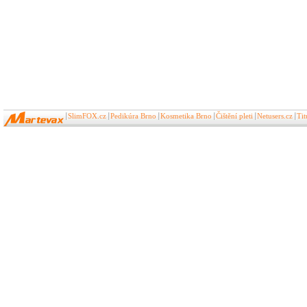
SlimFOX.cz
Pedikúra Brno
Kosmetika Brno
Čištění pleti
Netusers.cz
Ti