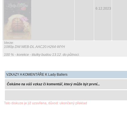
6.12.2023
Verze:
1080p.DW.WEB-DL.AAC20.H264-WYH
100 % - korekce - titulky budou 13.12. do půlnoci.
VZKAZY A KOMENTÁŘE K Lady Ballers
Čekáme na váš vzkaz či komentář, který může být první...
Tato diskuze je již uzavřena, důvod: ukončený překlad