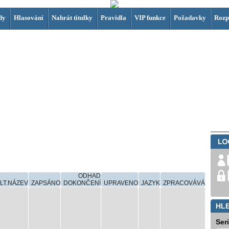
dy
Hlasování
Nahrát titulky
Pravidla
VIP funkce
Požadavky
Rozp
ODHAD
LT.NÁZEV
ZAPSÁNO
DOKONČENÍ
UPRAVENO
JAZYK
ZPRACOVÁVÁ
HL
Ser