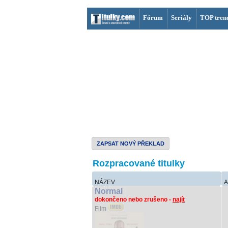
Fórum
Seriály
TOP tren
ZAPSAT NOVÝ PŘEKLAD
Rozpracované titulky
NÁZEV
A
Normal
dokončeno nebo zrušeno -
najít
Film