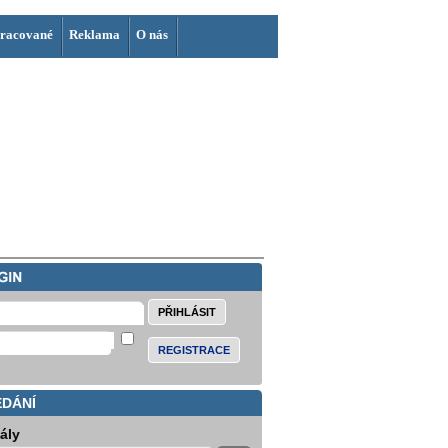
racované
Reklama
O nás
REGISTRACE
EDÁNÍ
iály