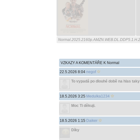
Normal.2025.2160p.AMZN.WEB.DL.DDP5.1.H.
VZKAZY A KOMENTÁŘE K Normal
22.5.2026 8:04
negof
To vypadá po dlouhé době na hlas taky
18.5.2026 3:25
Medulka1234
Moc Ti děkuji.
18.5.2026 1:15
Daiker
Díky