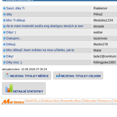
Sauri, díky Ti.
Rakkenor
díky
Pilha2
Moc Ti děkuji.
Medulka1234
Ak to mám hodnotiť podľa eng dialógov, ktorých je tam
desade
pomerne dosť, tak dobre.
Díky! :)
wallse
Dakujem...
lazarovas
Děkuji.
Martin278
Moc děkuji! Jsem zvědav na mou učitelku, jak to
Malai
přeložila. Aspoň se zas přiučím.
Díky!
tade2@centrum.
Díky moc ;)
Killingjoke1983
aktualizováno: 10.08.2026 07:30:24
NEJSTAH. TITULKY CELKEM
NEJSTAH. TITULKY MĚSÍCE
DETAILNÍ STATISTIKY
SlimFOX.cz
Pedikúra Brno
Kosmetika Brno
Čištění pleti
Netusers.cz
Ti