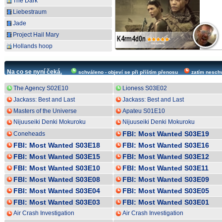
The Dark
Liebestraum
Jade
Project Hail Mary
desade
K4rm4d0n
Hollands hoop
Na co se nyní čeká.
schváleno - objeví se při příštím přenosu
zatím nesch
The Agency S02E10
Lioness S03E02
Jackass: Best and Last
Jackass: Best and Last
Masters of the Universe
Apateu S01E10
Nijuuseiki Denki Mokuroku
Nijuuseiki Denki Mokuroku
S01E05
S01E06
FBI: Most Wanted S03E19
Coneheads
FBI: Most Wanted S03E18
FBI: Most Wanted S03E16
FBI: Most Wanted S03E15
FBI: Most Wanted S03E12
FBI: Most Wanted S03E10
FBI: Most Wanted S03E11
FBI: Most Wanted S03E08
FBI: Most Wanted S03E09
FBI: Most Wanted S03E04
FBI: Most Wanted S03E05
FBI: Most Wanted S03E03
FBI: Most Wanted S03E01
Air Crash Investigation
Air Crash Investigation
S21E09
S21E07