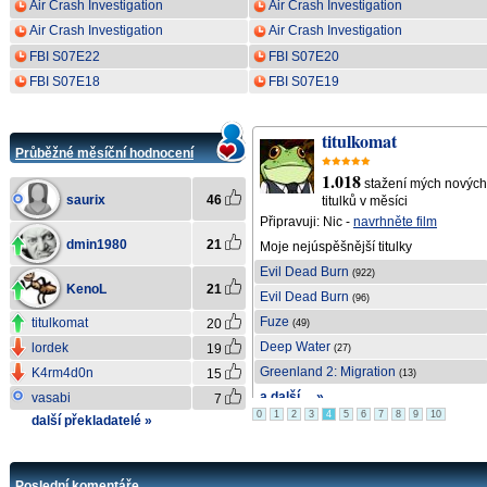
Air Crash Investigation
Air Crash Investigation
S21E06
S21E05
Air Crash Investigation
Air Crash Investigation
S21E04
S21E02
FBI S07E22
FBI S07E20
FBI S07E18
FBI S07E19
saurix
titulkomat
Průběžné měsíční hodnocení
1.134
1.018
ch
stažení mých nových
stažení mých nových
saurix
46
titulků v měsíci
titulků v měsíci
Připravuji: Nic -
navrhněte film
Připravuji:
Treasure & Dirt
dmin1980
21
Moje nejúspěšnější titulky
Moje nejúspěšnější titulky
The Odyssey
Evil Dead Burn
(332)
(922)
KenoL
21
Backrooms
Evil Dead Burn
(265)
(96)
The Odyssey
Fuze
titulkomat
20
(245)
(49)
The Death of Robin Hood
Deep Water
lordek
19
(160)
(27)
The Dark S01E04
Greenland 2: Migration
K4rm4d0n
15
(138)
(13)
a další ... »
a další ... »
vasabi
7
0
1
2
3
4
5
6
7
8
9
10
další překladatelé »
Poslední komentáře