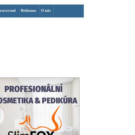
racované
Reklama
O nás