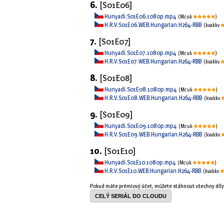
6.
[S01E06]
Hunyadi.S01E06.1080p.mp4
(Mcuk
)
H.R.V.S01E06.WEB.Hungarian.H264-RBB
(kvakkv
7.
[S01E07]
Hunyadi.S01E07.1080p.mp4
(Mcuk
)
H.R.V.S01E07.WEB.Hungarian.H264-RBB
(kvakkv
8.
[S01E08]
Hunyadi.S01E08.1080p.mp4
(Mcuk
)
H.R.V.S01E08.WEB.Hungarian.H264-RBB
(kvakkv
9.
[S01E09]
Hunyadi.S01E09.1080p.mp4
(Mcuk
)
H.R.V.S01E09.WEB.Hungarian.H264-RBB
(kvakkv
10.
[S01E10]
Hunyadi.S01E10.1080p.mp4
(Mcuk
)
H.R.V.S01E10.WEB.Hungarian.H264-RBB
(kvakkv
Pokud máte prémiový účet, můžete stáhnout všechny díl
CELÝ SERIÁL DO CLOUDU