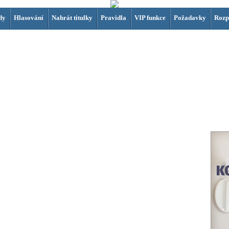
dy
Hlasování
Nahrát titulky
Pravidla
VIP funkce
Požadavky
Rozp