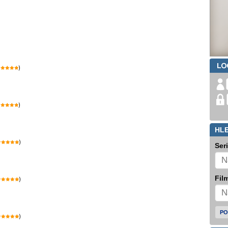
)
)
HL
)
Ser
Film
)
PO
)