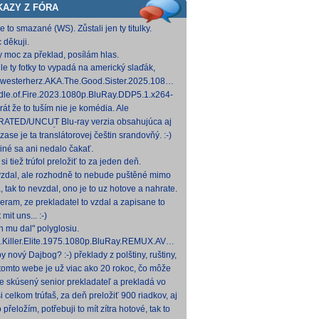
KAZY Z FÓRA
e to smazané (WS). Zůstali jen ty titulky.
 děkuji.
y moc za překlad, posílám hlas.
le ty fotky to vypadá na americký slaďák,
em opak je pravdou..... Kdysi jsem četl i
westerherz.AKA.The.Good.Sister.2025.1080p.AMZN.WEB-
žku, da
DDP5.1.H.264-cinepth [5,88 GB] Nemecké
dle.of.Fire.2023.1080p.BluRay.DDP5.1.x264-
d
 [18,74 GB]
rát že to tuším nie je komédia. Ale
mietačka sa môže konať. Možno príde aj
ATED/UNCUT Blu-ray verzia obsahujúca aj
edov pes a tomu
 frontal Skarsgårda, explicitnejšie zábery sexu
zase je ta translátorovej češtin srandovňý. :-)
od
 iné sa ani nedalo čakať.
si tiež trúfol preložiť to za jeden deň.
zdal, ale rozhodně to nebude puštěné mimo
mium. Samozřejmě překladač.
, tak to nevzdal, ono je to uz hotove a nahrate.
eram, ze prekladatel to vzdal a zapisane to
titulkomat.
 mit uns... :-)
h mu dal" polyglosiu.
.Killer.Elite.1975.1080p.BluRay.REMUX.AVC.FLAC1.0-
MeSToR [21,73 GB] Dnes na WS.
y nový Dajbog? :-) překlady z polštiny, ruštiny,
štiny, francouzštiny, angličtiny (12-24 hod
tomto webe je už viac ako 20 rokoc, čo môže
načovať vyšší vek (pokojne aj nad 40, či 50).
je skúsený senior prekladateľ a prekladá vo
kom pre Netflix, HBO a iné, nemal by to byť
i celkom trúfaš, za deň preložiť 900 riadkov, aj
ký
 krátkych a nenáročných, plus úprava
o přeložím, potřebuji to mít zítra hotové, tak to
ovan