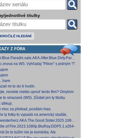
y/jednotlivé titulky
KROČILÉ HLEDÁNÍ
KAZY Z FÓRA
er.Blue.Paradis.sale.AKA.After.Blue.Dirty.Paradise.2021.1080p.BluRay.DDP5.1.x26
 [15,19 GB]
to znova na WS. Vyhľadaj "Pilion" s jedným "l".
ujem
ujem
..hare.
zali mi to do 6 hodín.
jte, neviete niekto upnuť tento film? Omylom
 ho vymazal a neviem ho nikde nájsť. Robil
e to smazané (WS). Zůstali jen ty titulky.
 na
 děkuji.
y moc za překlad, posílám hlas.
le ty fotky to vypadá na americký slaďák,
em opak je pravdou..... Kdysi jsem četl i
westerherz.AKA.The.Good.Sister.2025.1080p.AMZN.WEB-
žku, da
DDP5.1.H.264-cinepth [5,88 GB] Nemecké
dle.of.Fire.2023.1080p.BluRay.DDP5.1.x264-
d
 [18,74 GB]
rát že to tuším nie je komédia. Ale
mietačka sa môže konať. Možno príde aj