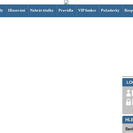
dy
Hlasování
Nahrát titulky
Pravidla
VIP funkce
Požadavky
Rozp
HL
Ser