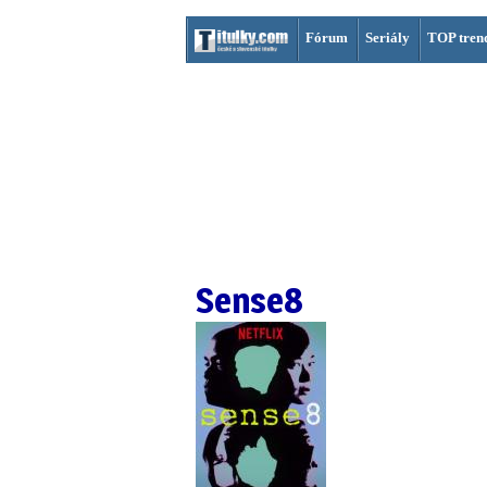
Fórum
Seriály
TOP tren
Sense8