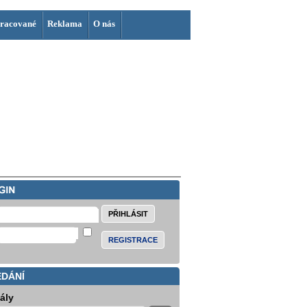
racované
Reklama
O nás
REGISTRACE
EDÁNÍ
iály