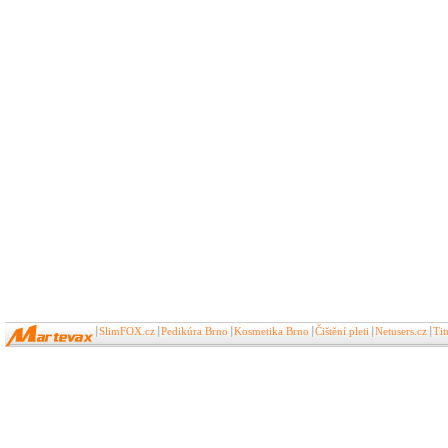
SlimFOX.cz
Pedikúra Brno
Kosmetika Brno
Čištění pleti
Netusers.cz
Ti