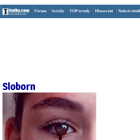
Fórum
Seriály
TOP trendy
Hlasování
Nahrát titul
Sloborn