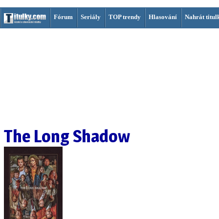
Fórum
Seriály
TOP trendy
Hlasování
Nahrát titul
The Long Shadow