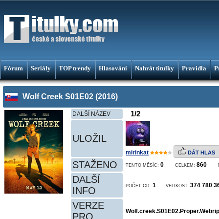
Fórum
Seriály
TOP trendy
Hlasování
Nahrát titulky
Pravidla
P
Wolf Creek S01E02 (2016)
1/2
DALŠÍ NÁZEV
ULOŽIL
mirinkat
DÁT HLAS
STAŽENO
0
860
TENTO MĚSÍC:
CELKEM:
DALŠÍ
1
374 780 3
POČET CD:
VELIKOST:
INFO
VERZE
Wolf.creek.S01E02.Proper.Webri
PRO