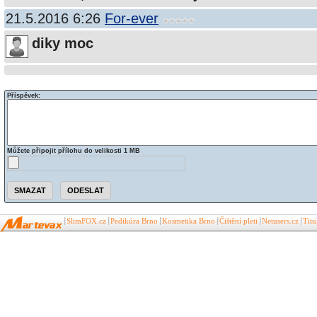
21.5.2016 6:26
For-ever
diky moc
Příspěvek:
Můžete připojit přílohu do velikosti 1 MB
SlimFOX.cz
Pedikúra Brno
Kosmetika Brno
Čištění pleti
Netusers.cz
Tit