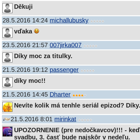
Děkuji
28.5.2016 14:24
michallubusky
vďaka
23.5.2016 21:57
007jirka007
Díky moc za titulky.
21.5.2016 19:12
passenger
díky moc!!
21.5.2016 14:45
Dharter
Nevíte kolik má tenhle seriál epizod? Díky
21.5.2016 8:01
mirinkat
UPOZORNENIE (pre nedočkavcov)!!! - ke
svadbu, 3. časť bude najskôr v nedeľu.