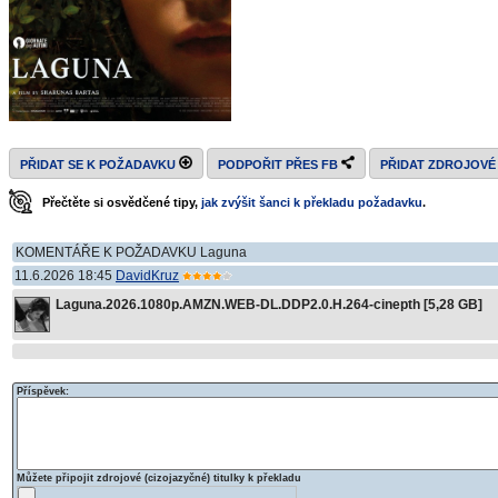
PŘIDAT SE K POŽADAVKU
PODPOŘIT PŘES FB
PŘIDAT ZDROJOVÉ
Přečtěte si osvědčené tipy,
jak zvýšit šanci k překladu požadavku
.
KOMENTÁŘE K POŽADAVKU Laguna
11.6.2026 18:45
DavidKruz
Laguna.2026.1080p.AMZN.WEB-DL.DDP2.0.H.264-cinepth [5,28 GB]
Příspěvek:
Můžete připojit zdrojové (cizojazyčné) titulky k překladu