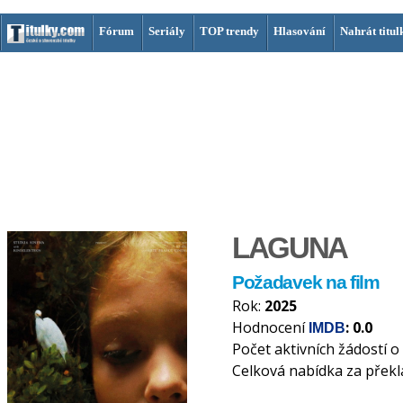
Fórum
Seriály
TOP trendy
Hlasování
Nahrát titul
LAGUNA
Požadavek na film
Rok:
2025
Hodnocení
: 0.0
IMDB
Počet aktivních žádostí o
Celková nabídka za překl