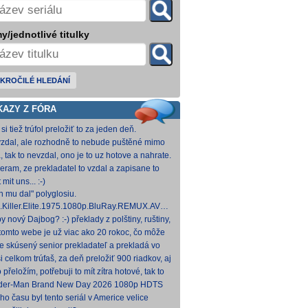
y/jednotlivé titulky
KROČILÉ HLEDÁNÍ
KAZY Z FÓRA
si tiež trúfol preložiť to za jeden deň.
zdal, ale rozhodně to nebude puštěné mimo
mium. Samozřejmě překladač.
, tak to nevzdal, ono je to uz hotove a nahrate.
eram, ze prekladatel to vzdal a zapisane to
titulkomat.
 mit uns... :-)
h mu dal" polyglosiu.
.Killer.Elite.1975.1080p.BluRay.REMUX.AVC.FLAC1.0-
MeSToR [21,73 GB] Dnes na WS.
y nový Dajbog? :-) překlady z polštiny, ruštiny,
štiny, francouzštiny, angličtiny (12-24 hod
tomto webe je už viac ako 20 rokoc, čo môže
načovať vyšší vek (pokojne aj nad 40, či 50).
je skúsený senior prekladateľ a prekladá vo
kom pre Netflix, HBO a iné, nemal by to byť
i celkom trúfaš, za deň preložiť 900 riadkov, aj
ký
 krátkych a nenáročných, plus úprava
o přeložím, potřebuji to mít zítra hotové, tak to
ovan
 rovnou hodim.
der-Man Brand New Day 2026 1080p HDTS
 0 H 264-LMNTRY
ho času byl tento seriál v Americe velice
ulární, no je docela škoda, že nemá české