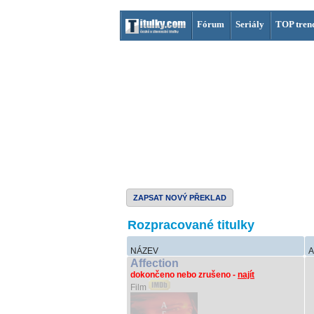
Fórum
Seriály
TOP tren
ZAPSAT NOVÝ PŘEKLAD
Rozpracované titulky
NÁZEV
A
Affection
dokončeno nebo zrušeno -
najít
Film