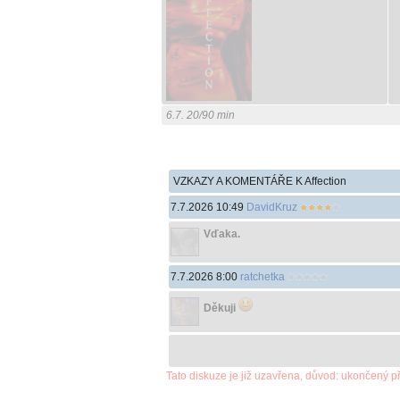
6.7. 20/90 min
VZKAZY A KOMENTÁŘE K Affection
7.7.2026 10:49
DavidKruz
Vďaka.
7.7.2026 8:00
ratchetka
Děkuji
Tato diskuze je již uzavřena, důvod: ukončený p