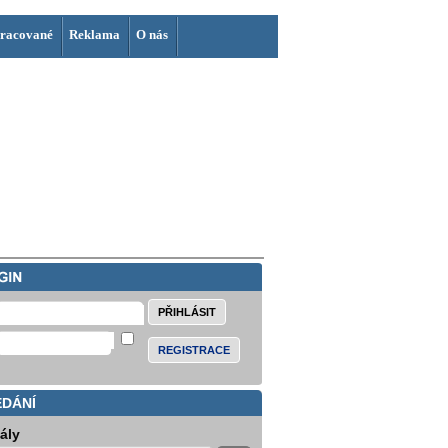
racované
Reklama
O nás
REGISTRACE
EDÁNÍ
iály