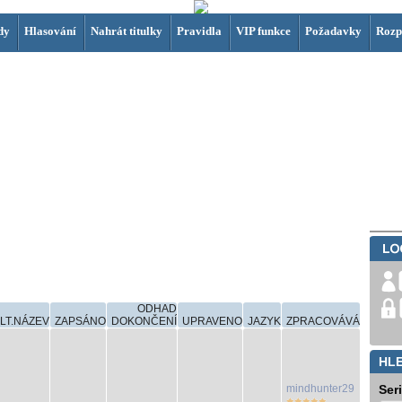
dy
Hlasování
Nahrát titulky
Pravidla
VIP funkce
Požadavky
Rozp
ODHAD
LT.NÁZEV
ZAPSÁNO
DOKONČENÍ
UPRAVENO
JAZYK
ZPRACOVÁVÁ
HL
mindhunter29
Ser