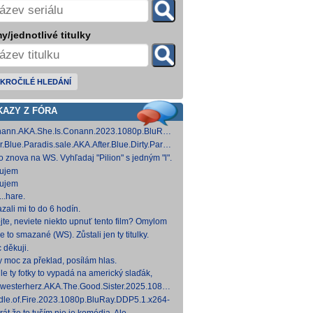
y/jednotlivé titulky
KROČILÉ HLEDÁNÍ
KAZY Z FÓRA
ann.AKA.She.Is.Conann.2023.1080p.BluRay.DDP5.1.x264-
 [14,53 GB]
er.Blue.Paradis.sale.AKA.After.Blue.Dirty.Paradise.2021.1080p.BluRay.DDP5.1.x26
 [15,19 GB]
to znova na WS. Vyhľadaj "Pilion" s jedným "l".
ujem
ujem
..hare.
zali mi to do 6 hodín.
jte, neviete niekto upnuť tento film? Omylom
 ho vymazal a neviem ho nikde nájsť. Robil
e to smazané (WS). Zůstali jen ty titulky.
 na
 děkuji.
y moc za překlad, posílám hlas.
le ty fotky to vypadá na americký slaďák,
em opak je pravdou..... Kdysi jsem četl i
westerherz.AKA.The.Good.Sister.2025.1080p.AMZN.WEB-
žku, da
DDP5.1.H.264-cinepth [5,88 GB] Nemecké
dle.of.Fire.2023.1080p.BluRay.DDP5.1.x264-
d
 [18,74 GB]