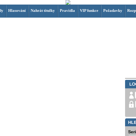
dy
Hlasování
Nahrát titulky
Pravidla
VIP funkce
Požadavky
Rozp
HL
Ser