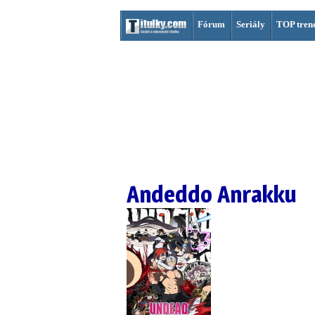
Fórum
Seriály
TOP tren
Andeddo Anrakku