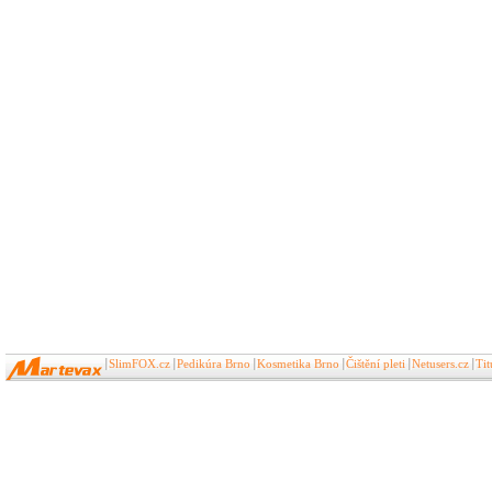
SlimFOX.cz
Pedikúra Brno
Kosmetika Brno
Čištění pleti
Netusers.cz
Ti