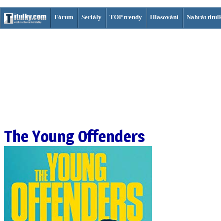
Fórum
Seriály
TOP trendy
Hlasování
Nahrát titul
The Young Offenders