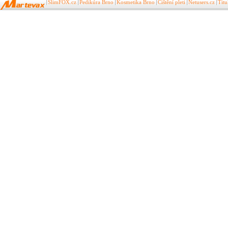
SlimFOX.cz
Pedikúra Brno
Kosmetika Brno
Čištění pleti
Netusers.cz
Tit