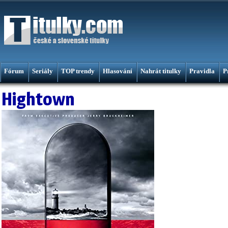
Fórum
Seriály
TOP trendy
Hlasování
Nahrát titulky
Pravidla
P
Hightown