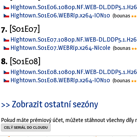
Hightown.S01E06.1080p.NF.WEB-DL.DDP5.1.H2
Hightown.S01E06.WEBRip.x264-ION10
(bounas
7.
[S01E07]
Hightown.S01E07.1080p.NF.WEB-DL.DDP5.1.H26
Hightown.S01E07.WEBRip.x264-Nicole
(bounas
8.
[S01E08]
Hightown.S01E08.1080p.NF.WEB-DL.DDP5.1.H2
Hightown.S01E08.WEBRip.x264-ION10
(bounas
>> Zobrazit ostatní sezóny
Pokud máte prémiový účet, můžete stáhnout všechny díly 
CELÝ SERIÁL DO CLOUDU