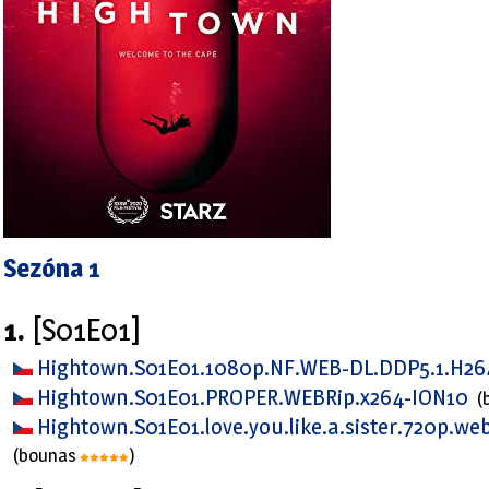
Sezóna 1
1.
[S01E01]
Hightown.S01E01.1080p.NF.WEB-DL.DDP5.1.H26
Hightown.S01E01.PROPER.WEBRip.x264-ION10
(
Hightown.S01E01.love.you.like.a.sister.720p.w
(bounas
)