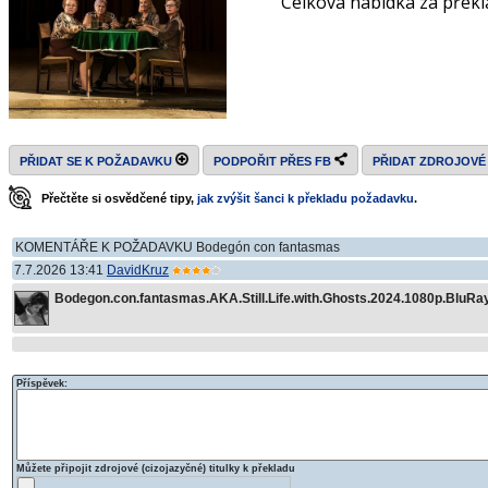
Celková nabídka za překl
PŘIDAT SE K POŽADAVKU
PODPOŘIT PŘES FB
PŘIDAT ZDROJOVÉ
Přečtěte si osvědčené tipy,
jak zvýšit šanci k překladu požadavku
.
KOMENTÁŘE K POŽADAVKU Bodegón con fantasmas
7.7.2026 13:41
DavidKruz
Bodegon.con.fantasmas.AKA.Still.Life.with.Ghosts.2024.1080p.BluRa
Příspěvek:
Můžete připojit zdrojové (cizojazyčné) titulky k překladu