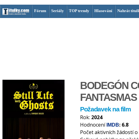
Fórum
Seriály
TOP trendy
Hlasování
Nahrát titul
BODEGÓN C
FANTASMAS
Požadavek na film
Rok:
2024
Hodnocení
: 6.8
IMDB
Počet aktivních žádostí o