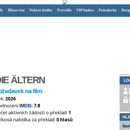
dy
Hlasování
Nahrát titulky
Pravidla
VIP funkce
Požadavky
Rozp
IE ÄLTERN
ožadavek na film
k:
2026
odnocení
: 7.8
IMDB
čet aktivních žádostí o překlad:
1
HL
lková nabídka za překlad:
0 hlasů
Ser