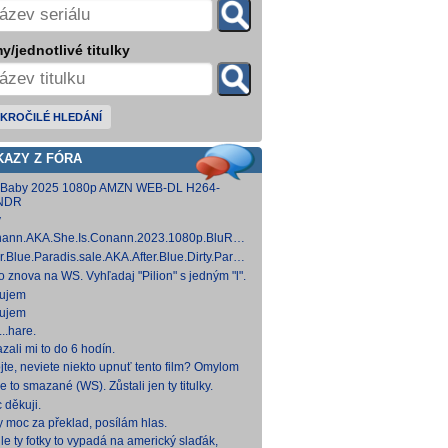
y/jednotlivé titulky
KROČILÉ HLEDÁNÍ
KAZY Z FÓRA
 Baby 2025 1080p AMZN WEB-DL H264-
NDR
y
ann.AKA.She.Is.Conann.2023.1080p.BluRay.DDP5.1.x264-
 [14,53 GB]
er.Blue.Paradis.sale.AKA.After.Blue.Dirty.Paradise.2021.1080p.BluRay.DDP5.1.x26
 [15,19 GB]
to znova na WS. Vyhľadaj "Pilion" s jedným "l".
ujem
ujem
..hare.
zali mi to do 6 hodín.
jte, neviete niekto upnuť tento film? Omylom
 ho vymazal a neviem ho nikde nájsť. Robil
e to smazané (WS). Zůstali jen ty titulky.
 na
 děkuji.
y moc za překlad, posílám hlas.
le ty fotky to vypadá na americký slaďák,