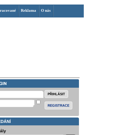
racované
Reklama
O nás
REGISTRACE
EDÁNÍ
iály