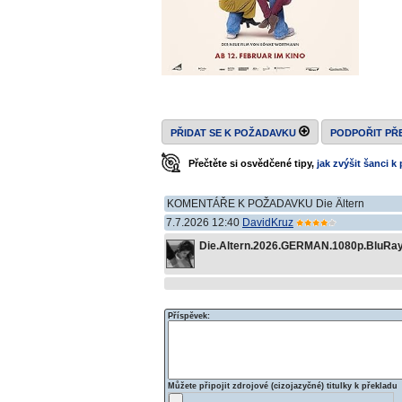
PŘIDAT SE K POŽADAVKU
PODPOŘIT PŘ
Přečtěte si osvědčené tipy,
jak zvýšit šanci 
KOMENTÁŘE K POŽADAVKU Die Ältern
7.7.2026 12:40
DavidKruz
Die.Altern.2026.GERMAN.1080p.BluRa
Příspěvek:
Můžete připojit zdrojové (cizojazyčné) titulky k překladu