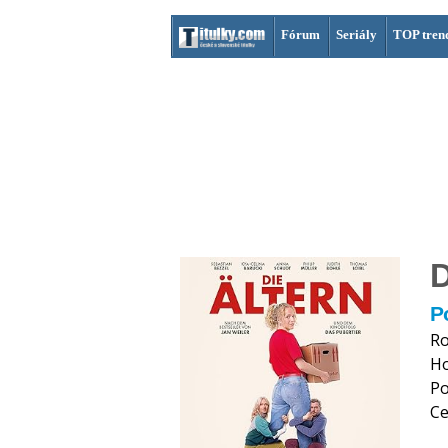
Fórum
Seriály
TOP tren
D
P
Ro
H
Po
Ce