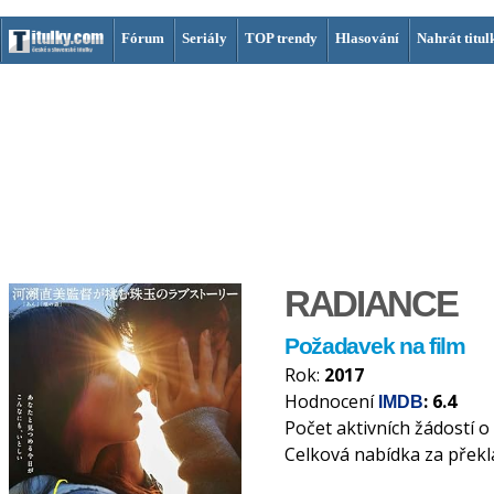
Fórum
Seriály
TOP trendy
Hlasování
Nahrát titul
RADIANCE
Požadavek na film
Rok:
2017
Hodnocení
: 6.4
IMDB
Počet aktivních žádostí o
Celková nabídka za překl