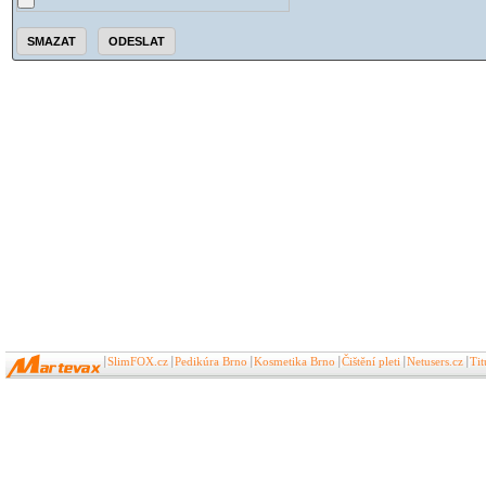
SlimFOX.cz
Pedikúra Brno
Kosmetika Brno
Čištění pleti
Netusers.cz
Ti