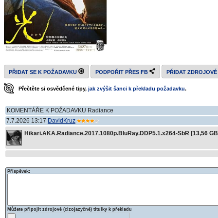
PŘIDAT SE K POŽADAVKU
PODPOŘIT PŘES FB
PŘIDAT ZDROJOVÉ
Přečtěte si osvědčené tipy,
jak zvýšit šanci k překladu požadavku
.
KOMENTÁŘE K POŽADAVKU Radiance
7.7.2026 13:17
DavidKruz
Hikari.AKA.Radiance.2017.1080p.BluRay.DDP5.1.x264-SbR [13,56 GB
Příspěvek:
Můžete připojit zdrojové (cizojazyčné) titulky k překladu