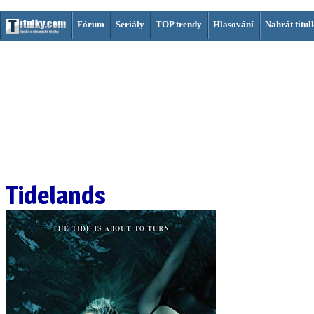
Fórum
Seriály
TOP trendy
Hlasování
Nahrát titul
Tidelands