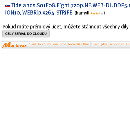
Tidelands.S01E08.Eight.720p.NF.WEB-DL.DDP5.
ION10, WEBRip.x264-STRiFE
(kamyll
)
Pokud máte prémiový účet, můžete stáhnout všechny díly 
CELÝ SERIÁL DO CLOUDU
SlimFOX.cz
Pedikúra Brno
Kosmetika Brno
Čištění pleti
Netusers.cz
Ti