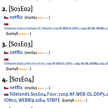
2.
[S01E02]
netflix
(muti21
)
Tidelands.S01E02.Orphans.of.L'Attente.720p.NF.WEB-DL.DDP5.1.x264-MZABI, WEBRip.x
(kamyll
)
3.
[S01E03]
netflix
(muti21
)
Tidelands.S01E03.Not.One.of.You.720p.NF.WEB-DL.DDP5.1.x264-MZABI, WEBRip.x264-IO
(kamyll
)
4.
[S01E04]
netflix
(muti21
)
Tidelands.S01E04.Four.720p.NF.WEB-DL.DDP5.1
ION10, WEBRip.x264-STRiFE
(kamyll
)