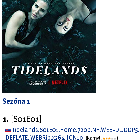
Sezóna 1
1.
[S01E01]
Tidelands.S01E01.Home.720p.NF.WEB-DL.DDP5.
DEFLATE, WEBRip.x264-ION10
(kamyll
)