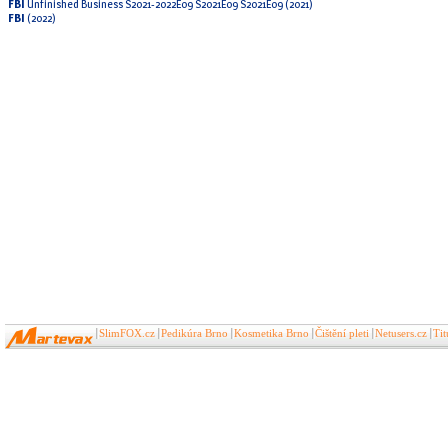
FBI
Unfinished Business S2021-2022E09 S2021E09 S2021E09 (2021)
FBI
(2022)
SlimFOX.cz
Pedikúra Brno
Kosmetika Brno
Čištění pleti
Netusers.cz
Ti