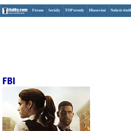
Fórum
Seriály
TOP trendy
Hlasování
Nahrát titul
FBI